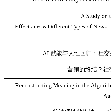
A Study on t
Effect across Different Types of News
AI
赋能与人性回归：社交
营销的终结？社
Reconstructing Meaning in the Algorith
Age