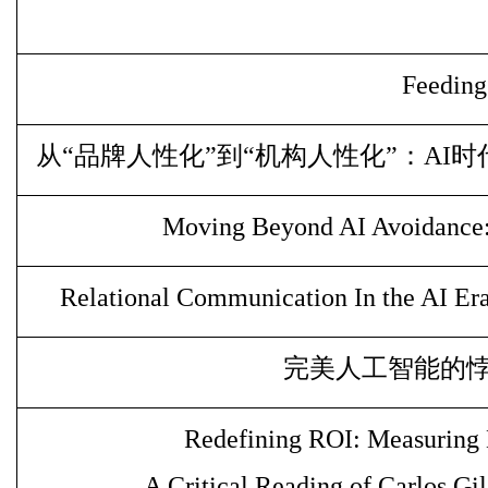
Feeding
从“品牌人性化”到“机构人性化”：
AI
时
Moving Beyond AI Avoidance:
Relational Communication In the AI Er
完美⼈⼯智能的
Redefining ROI: Measuring 
A Critical Reading of Carlos Gi