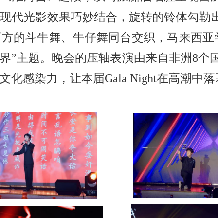
现代光影效果巧妙结合，旋转的铃体勾勒出
方的斗牛舞、牛仔舞同台交织，马来西亚
无界”主题。晚会的压轴表演由来自非洲
8
个
文化感染力，让本届
Gala Night
在高潮中落