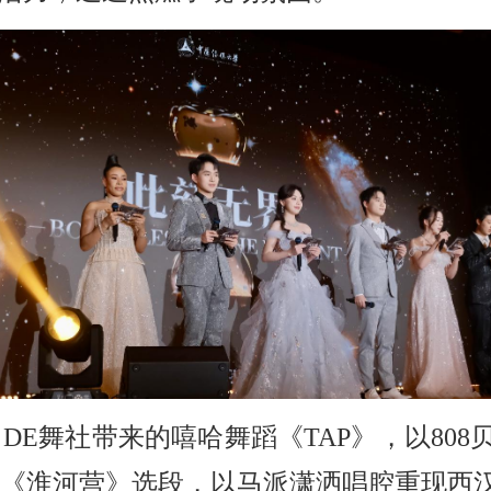
。
DE
舞社带来的嘻哈舞蹈《
TAP
》，以
808
《淮河营》选段，以马派潇洒唱腔重现西