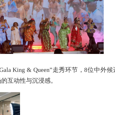
Gala King & Queen”
走秀环节，
8
位中外候
场的互动性与沉浸感。