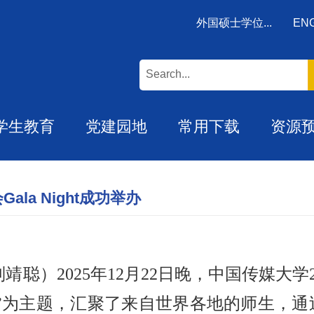
外国硕士学位...
EN
学生教育
党建园地
常用下载
资源
a Night成功举办
刘靖聪）
2025
年
12
月
22
日晚，中国传媒大学
”为主题，汇聚了来自世界各地的师生，通