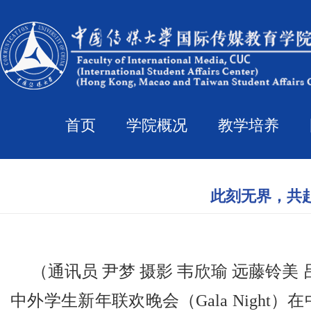
首页
学院概况
教学培养
此刻无界，共赴
（通讯员 尹梦 摄影 韦欣瑜 远藤铃美 吕
中外学生新年联欢晚会（
Gala Night
）在